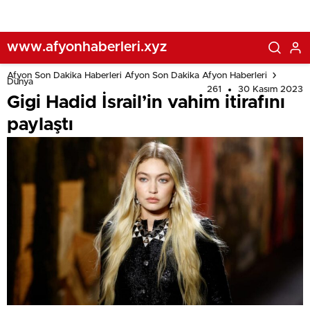
www.afyonhaberleri.xyz
Afyon Son Dakika Haberleri Afyon Son Dakika Afyon Haberleri
Dünya
261
30 Kasım 2023
Gigi Hadid İsrail’in vahim itirafını
paylaştı