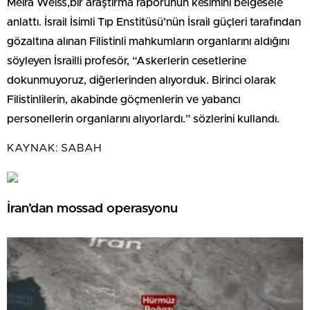
Meira Weiss,bir araştırma raporunun kesimini belgesele
anlattı. İsrail İsimli Tıp Enstitüsü’nün İsrail güçleri tarafından
gözaltına alınan Filistinli mahkumların organlarını aldığını
söyleyen İsrailli profesör, “Askerlerin cesetlerine
dokunmuyoruz, diğerlerinden alıyorduk. Birinci olarak
Filistinlilerin, akabinde göçmenlerin ve yabancı
personellerin organlarını alıyorlardı.” sözlerini kullandı.
KAYNAK:
SABAH
İran’dan mossad operasyonu