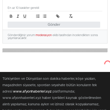
En az 10 karakter gerekli
Gönder
Gönderdiğiniz yorum
moderasyon
ekibi tarafından incelendikten sonra
yayınlanacaktır.
Türkiye'den ve Dünya’dan son dakika haberler, köşe yazıları,
magazinden siyasete, spordan seyahate bütün konuların tek
adresi
www.afyonhaberleri.xyz
platformunda;
www.afyonhaberleri.xyz haber içerikleri kaynak gösterilmeden
alıntı yapılamaz, kanuna aykırı ve izinsiz olarak kopyalanamaz,