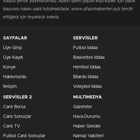
başka yerde yayınlanamaz. Aykırı işlem yapan kişi/kişiler için yasal
başvuru hakkı saklı tutulmaktadır. www.afyonhaberleri.xyz tercih
ettiğiniz için teşekkür ederiz.
SAYFALAR
SERVİSLER
Üye Girişi
Futbol İddaa
Üye Kaydı
Basketbol İddaa
Künye
Hentbol İddaa
Hakkımızda
Bilardo İddaa
İletişim
Voleybol İddaa
SERVİSLER 2
MULTİMEDYA
Canlı Borsa
Gazeteler
Canlı Sonuçlar
Hava Durumu
Canlı TV
Haber Gönder
Futbol Canlı Sonuçlar
Namaz Vakitleri