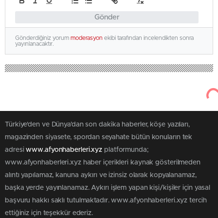
Gönder
Gönderdiğiniz yorum
moderasyon
ekibi tarafından incelendikten sonra
yayınlanacaktır.
Türkiye'den ve Dünya’dan son dakika haberler, köşe yazıları,
magazinden siyasete, spordan seyahate bütün konuların tek
adresi
www.afyonhaberleri.xyz
platformunda;
www.afyonhaberleri.xyz haber içerikleri kaynak gösterilmeden
alıntı yapılamaz, kanuna aykırı ve izinsiz olarak kopyalanamaz,
başka yerde yayınlanamaz. Aykırı işlem yapan kişi/kişiler için yasal
başvuru hakkı saklı tutulmaktadır. www.afyonhaberleri.xyz tercih
ettiğiniz için teşekkür ederiz.