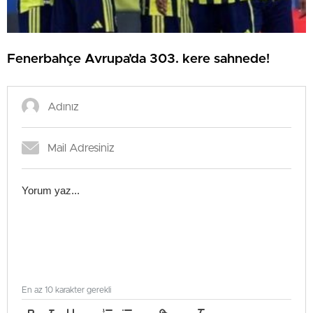
Fenerbahçe Avrupa’da 303. kere sahnede!
En az 10 karakter gerekli