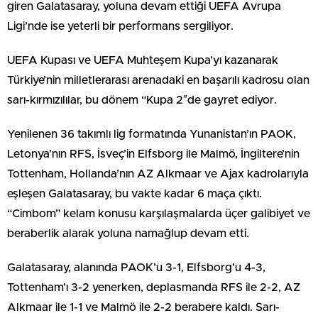
giren Galatasaray, yoluna devam ettiği UEFA Avrupa
Ligi’nde ise yeterli bir performans sergiliyor.
UEFA Kupası ve UEFA Muhteşem Kupa’yı kazanarak
Türkiye’nin milletlerarası arenadaki en başarılı kadrosu olan
sarı-kırmızılılar, bu dönem “Kupa 2″de gayret ediyor.
Yenilenen 36 takımlı lig formatında Yunanistan’ın PAOK,
Letonya’nın RFS, İsveç’in Elfsborg ile Malmö, İngiltere’nin
Tottenham, Hollanda’nın AZ Alkmaar ve Ajax kadrolarıyla
eşleşen Galatasaray, bu vakte kadar 6 maça çıktı.
“Cimbom” kelam konusu karşılaşmalarda üçer galibiyet ve
beraberlik alarak yoluna namağlup devam etti.
Galatasaray, alanında PAOK’u 3-1, Elfsborg’u 4-3,
Tottenham’ı 3-2 yenerken, deplasmanda RFS ile 2-2, AZ
Alkmaar ile 1-1 ve Malmö ile 2-2 berabere kaldı. Sarı-