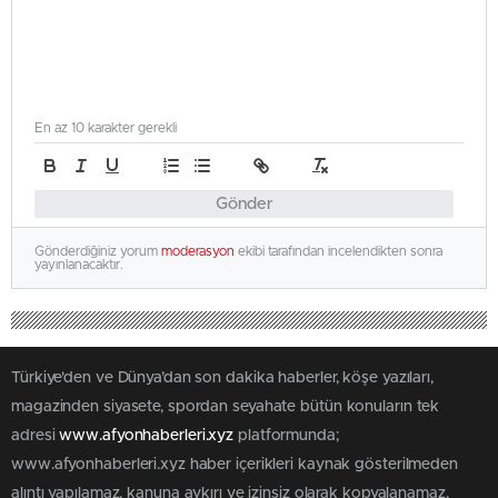
En az 10 karakter gerekli
Gönder
Gönderdiğiniz yorum
moderasyon
ekibi tarafından incelendikten sonra
yayınlanacaktır.
Türkiye'den ve Dünya’dan son dakika haberler, köşe yazıları,
magazinden siyasete, spordan seyahate bütün konuların tek
adresi
www.afyonhaberleri.xyz
platformunda;
www.afyonhaberleri.xyz haber içerikleri kaynak gösterilmeden
alıntı yapılamaz, kanuna aykırı ve izinsiz olarak kopyalanamaz,