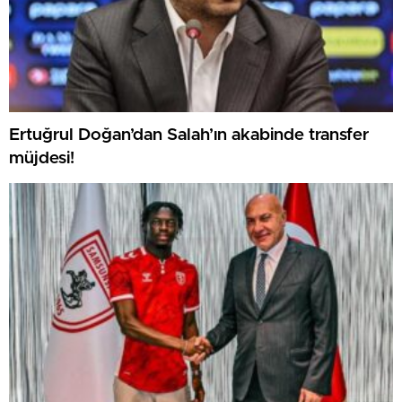
Ertuğrul Doğan’dan Salah’ın akabinde transfer
müjdesi!