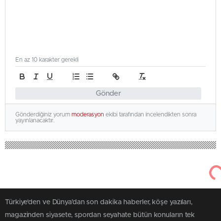
En az 10 karakter gerekli
Gönder
Gönderdiğiniz yorum
moderasyon
ekibi tarafından incelendikten sonra
yayınlanacaktır.
Türkiye'den ve Dünya’dan son dakika haberler, köşe yazıları,
magazinden siyasete, spordan seyahate bütün konuların tek