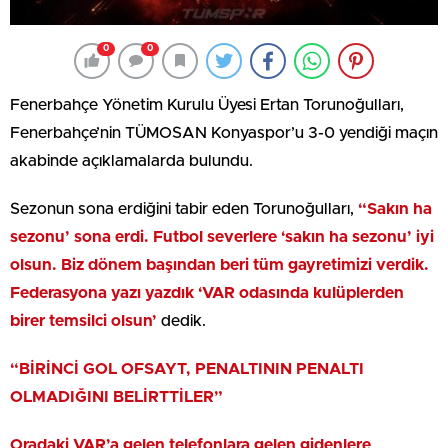
0
0
Fenerbahçe Yönetim Kurulu Üyesi Ertan Torunoğulları,
Fenerbahçe’nin TÜMOSAN Konyaspor’u 3-0 yendiği maçın
akabinde açıklamalarda bulundu.
Sezonun sona erdiğini tabir eden Torunoğulları,
“Sakın ha
sezonu’ sona erdi. Futbol severlere ‘sakın ha sezonu’ iyi
olsun. Biz dönem başından beri tüm gayretimizi verdik.
Federasyona yazı yazdık ‘VAR odasında kulüplerden
birer temsilci olsun’
dedik.
“BİRİNCİ GOL OFSAYT, PENALTININ PENALTI
OLMADIĞINI BELİRTTİLER”
Oradaki VAR’a gelen telefonlara gelen gidenlere