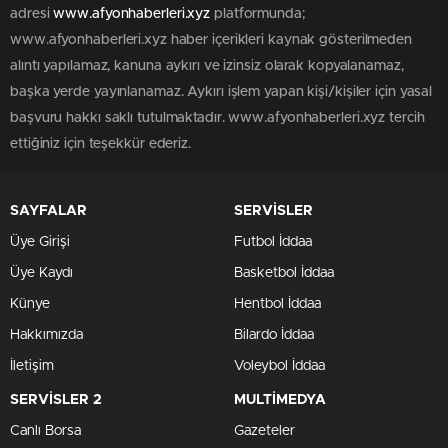
adresi
www.afyonhaberleri.xyz
platformunda;
www.afyonhaberleri.xyz haber içerikleri kaynak gösterilmeden
alıntı yapılamaz, kanuna aykırı ve izinsiz olarak kopyalanamaz,
başka yerde yayınlanamaz. Aykırı işlem yapan kişi/kişiler için yasal
başvuru hakkı saklı tutulmaktadır. www.afyonhaberleri.xyz tercih
ettiğiniz için teşekkür ederiz.
SAYFALAR
SERVİSLER
Üye Girişi
Futbol İddaa
Üye Kaydı
Basketbol İddaa
Künye
Hentbol İddaa
Hakkımızda
Bilardo İddaa
İletişim
Voleybol İddaa
SERVİSLER 2
MULTİMEDYA
Canlı Borsa
Gazeteler