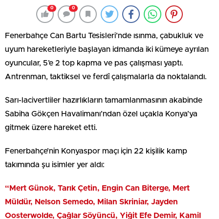
0
0
Fenerbahçe Can Bartu Tesisleri’nde ısınma, çabukluk ve
uyum hareketleriyle başlayan idmanda iki kümeye ayrılan
oyuncular, 5’e 2 top kapma ve pas çalışması yaptı.
Antrenman, taktiksel ve ferdî çalışmalarla da noktalandı.
Sarı-lacivertliler hazırlıkların tamamlanmasının akabinde
Sabiha Gökçen Havalimanı’ndan özel uçakla Konya’ya
gitmek üzere hareket etti.
Fenerbahçe’nin Konyaspor maçı için 22 kişilik kamp
takımında şu isimler yer aldı:
“Mert Günok, Tarık Çetin, Engin Can Biterge, Mert
Müldür, Nelson Semedo, Milan Skriniar, Jayden
Oosterwolde, Çağlar Söyüncü, Yiğit Efe Demir, Kamil