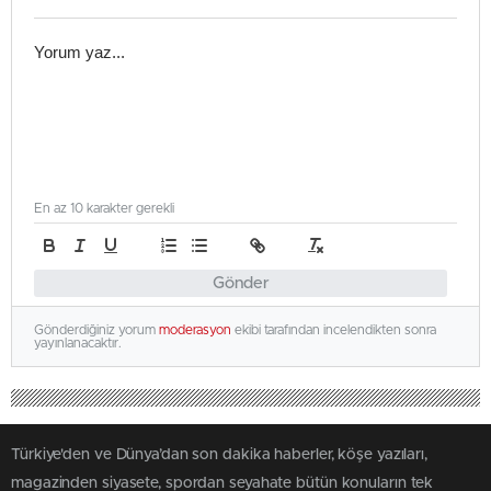
En az 10 karakter gerekli
Gönder
Gönderdiğiniz yorum
moderasyon
ekibi tarafından incelendikten sonra
yayınlanacaktır.
Türkiye'den ve Dünya’dan son dakika haberler, köşe yazıları,
magazinden siyasete, spordan seyahate bütün konuların tek