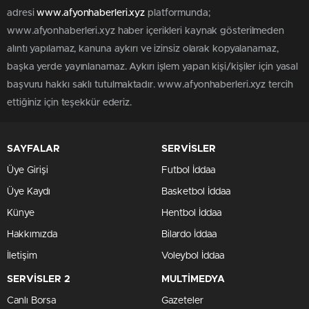
adresi
www.afyonhaberleri.xyz
platformunda;
www.afyonhaberleri.xyz haber içerikleri kaynak gösterilmeden
alıntı yapılamaz, kanuna aykırı ve izinsiz olarak kopyalanamaz,
başka yerde yayınlanamaz. Aykırı işlem yapan kişi/kişiler için yasal
başvuru hakkı saklı tutulmaktadır. www.afyonhaberleri.xyz tercih
ettiğiniz için teşekkür ederiz.
SAYFALAR
SERVİSLER
Üye Girişi
Futbol İddaa
Üye Kaydı
Basketbol İddaa
Künye
Hentbol İddaa
Hakkımızda
Bilardo İddaa
İletişim
Voleybol İddaa
SERVİSLER 2
MULTİMEDYA
Canlı Borsa
Gazeteler