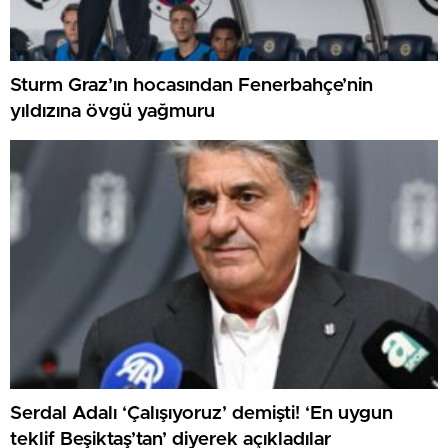
Sturm Graz’ın hocasından Fenerbahçe’nin
yıldızına övgü yağmuru
Serdal Adalı ‘Çalışıyoruz’ demişti! ‘En uygun
teklif Beşiktaş’tan’ diyerek açıkladılar