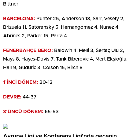
Bittner
BARCELONA:
Punter 25, Anderson 18, Sarr, Vesely 2,
Brizuela 11, Satoransky 5, Hernangomez 4, Nunez 4,
Abrines 2, Parker 15, Parra 4
FENERBAHÇE BEKO:
Baldwin 4, Melli 3, Sertaç Ulu 2,
Mays 8, Hayes-Davis 7, Tarık Biberovic 4, Mert Ekşioğlu,
Hall 9, Guduric 3, Colson 15, Birch 8
1’İNCİ DÖNEM:
20-12
DEVRE:
44-37
3’ÜNCÜ DÖNEM:
65-53
Avrupa Ligi ve Konferans Ligi’nde gecenin