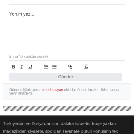
En az 10 karakter gerekli
Gönder
Gönderdiğiniz yorum
moderasyon
ekibi tarafından incelendikten sonra
yayınlanacaktır.
Türkiye'den ve Dünya’dan son dakika haberler, köşe yazıları,
magazinden siyasete, spordan seyahate bütün konuların tek