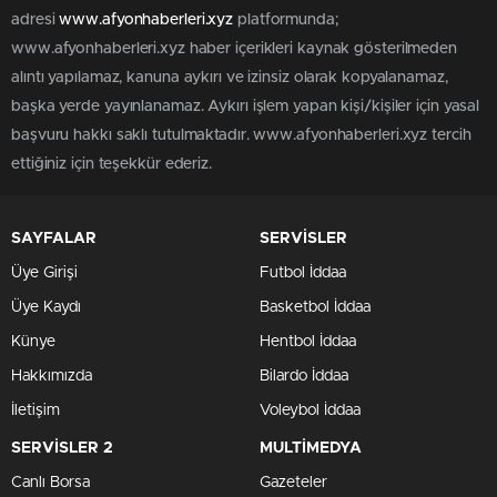
adresi
www.afyonhaberleri.xyz
platformunda;
www.afyonhaberleri.xyz haber içerikleri kaynak gösterilmeden
alıntı yapılamaz, kanuna aykırı ve izinsiz olarak kopyalanamaz,
başka yerde yayınlanamaz. Aykırı işlem yapan kişi/kişiler için yasal
başvuru hakkı saklı tutulmaktadır. www.afyonhaberleri.xyz tercih
ettiğiniz için teşekkür ederiz.
SAYFALAR
SERVİSLER
Üye Girişi
Futbol İddaa
Üye Kaydı
Basketbol İddaa
Künye
Hentbol İddaa
Hakkımızda
Bilardo İddaa
İletişim
Voleybol İddaa
SERVİSLER 2
MULTİMEDYA
Canlı Borsa
Gazeteler