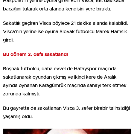
Haspolat’ın yerine oyuna giren Edin Visca, 66. dakikada
bacağını tutarak orta alanda kendisini yere bıraktı.
Sakatlık geçiren Visca böylece 21 dakika alanda kalabildi.
Visca’nın yerine ise oyuna Slovak futbolcu Marek Hamsik
girdi.
Bu dönem 3. defa sakatlandı
Boşnak futbolcu, daha evvel de Hatayspor maçında
sakatlanarak oyundan çıkmış ve ikinci kere de Aralık
ayında oynanan Karagümrük maçında sahayı terk etmek
zorunda kalmıştı.
Bu gayrette de sakatlanan Visca 3. sefer birebir talihsizliği
yaşamış oldu.