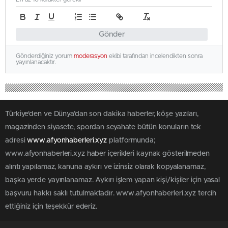
Gönder
Gönderdiğiniz yorum
moderasyon
ekibi tarafından incelendikten sonra
yayınlanacaktır.
Türkiye'den ve Dünya’dan son dakika haberler, köşe yazıları,
magazinden siyasete, spordan seyahate bütün konuların tek
adresi
www.afyonhaberleri.xyz
platformunda;
www.afyonhaberleri.xyz haber içerikleri kaynak gösterilmeden
alıntı yapılamaz, kanuna aykırı ve izinsiz olarak kopyalanamaz,
başka yerde yayınlanamaz. Aykırı işlem yapan kişi/kişiler için yasal
başvuru hakkı saklı tutulmaktadır. www.afyonhaberleri.xyz tercih
ettiğiniz için teşekkür ederiz.