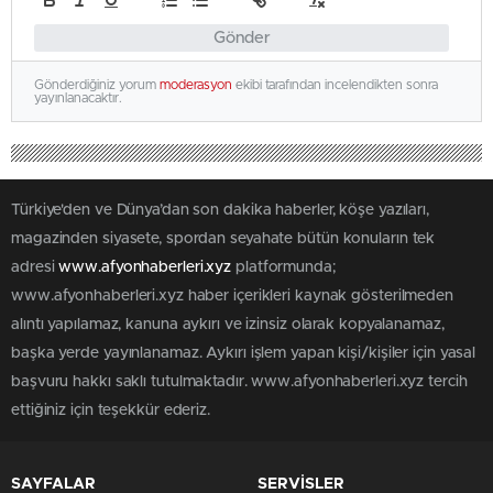
Gönder
Gönderdiğiniz yorum
moderasyon
ekibi tarafından incelendikten sonra
yayınlanacaktır.
Türkiye'den ve Dünya’dan son dakika haberler, köşe yazıları,
magazinden siyasete, spordan seyahate bütün konuların tek
adresi
www.afyonhaberleri.xyz
platformunda;
www.afyonhaberleri.xyz haber içerikleri kaynak gösterilmeden
alıntı yapılamaz, kanuna aykırı ve izinsiz olarak kopyalanamaz,
başka yerde yayınlanamaz. Aykırı işlem yapan kişi/kişiler için yasal
başvuru hakkı saklı tutulmaktadır. www.afyonhaberleri.xyz tercih
ettiğiniz için teşekkür ederiz.
SAYFALAR
SERVİSLER