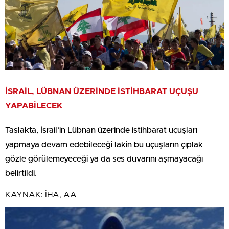
İSRAİL, LÜBNAN ÜZERİNDE İSTİHBARAT UÇUŞU
YAPABİLECEK
Taslakta, İsrail’in Lübnan üzerinde istihbarat uçuşları
yapmaya devam edebileceği lakin bu uçuşların çıplak
gözle görülemeyeceği ya da ses duvarını aşmayacağı
belirtildi.
KAYNAK:
İHA, AA