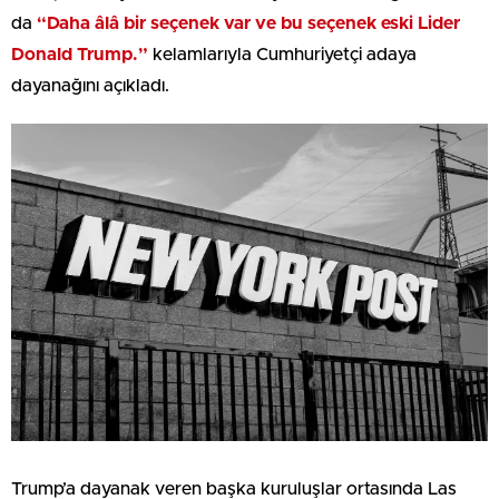
da
“Daha âlâ bir seçenek var ve bu seçenek eski Lider
Donald Trump.”
kelamlarıyla Cumhuriyetçi adaya
dayanağını açıkladı.
Trump’a dayanak veren başka kuruluşlar ortasında Las