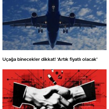
Uçağa binecekler dikkat! ‘Artık fiyatlı olacak’