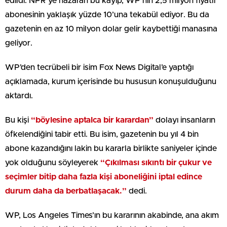
edildi. NPR’ye nazaran bu kayıp, WP’nin 2,5 milyon fiyatlı
abonesinin yaklaşık yüzde 10’una tekabül ediyor. Bu da
gazetenin en az 10 milyon dolar gelir kaybettiği manasına
geliyor.
WP’den tecrübeli bir isim Fox News Digital’e yaptığı
açıklamada, kurum içerisinde bu hususun konuşulduğunu
aktardı.
Bu kişi
“böylesine aptalca bir karardan”
dolayı insanların
öfkelendiğini tabir etti. Bu isim, gazetenin bu yıl 4 bin
abone kazandığını lakin bu kararla birlikte saniyeler içinde
yok olduğunu söyleyerek
“Çıkılması sıkıntı bir çukur ve
seçimler bitip daha fazla kişi aboneliğini iptal edince
durum daha da berbatlaşacak.”
dedi.
WP, Los Angeles Times’ın bu kararının akabinde, ana akım