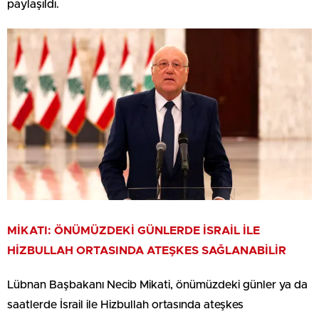
paylaşıldı.
MİKATI: ÖNÜMÜZDEKİ GÜNLERDE İSRAİL İLE
HİZBULLAH ORTASINDA ATEŞKES SAĞLANABİLİR
Lübnan Başbakanı Necib Mikati, önümüzdeki günler ya da
saatlerde İsrail ile Hizbullah ortasında ateşkes