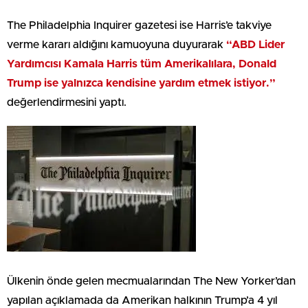
The Philadelphia Inquirer gazetesi ise Harris’e takviye
verme kararı aldığını kamuoyuna duyurarak
“ABD Lider
Yardımcısı Kamala Harris tüm Amerikalılara, Donald
Trump ise yalnızca kendisine yardım etmek istiyor.”
değerlendirmesini yaptı.
Ülkenin önde gelen mecmualarından The New Yorker’dan
yapılan açıklamada da Amerikan halkının Trump’a 4 yıl