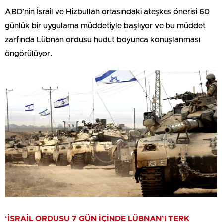
ABD’nin İsrail ve Hizbullah ortasındaki ateşkes önerisi 60
günlük bir uygulama müddetiyle başlıyor ve bu müddet
zarfında Lübnan ordusu hudut boyunca konuşlanması
öngörülüyor.
‘İSRAİL ORDUSU 7 GÜN İÇİNDE LÜBNAN’I TERK