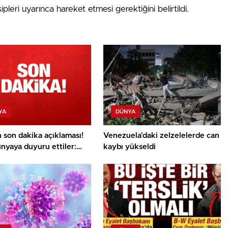
leri uyarınca hareket etmesi gerektiğini belirtildi.
YA
DÜNYA
n son dakika açıklaması!
Venezuela’daki zelzelelerde can
nyaya duyuru ettiler:
kaybı yükseldi
aba girdik!