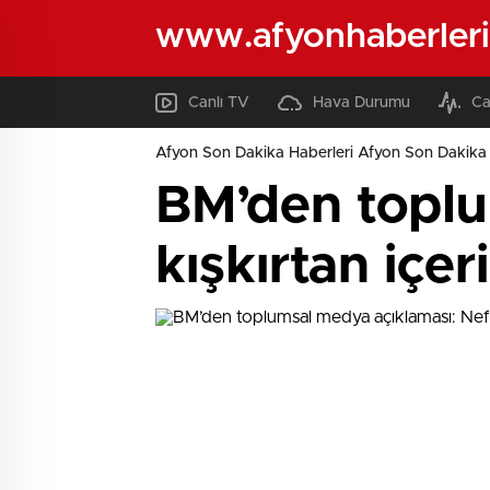
www.afyonhaberleri
Canlı TV
Hava Durumu
Ca
Afyon Son Dakika Haberleri Afyon Son Dakika 
BM’den toplu
kışkırtan içer