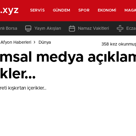
.xyz
SERVIS
GÜNDEM
SPOR
EKONOMI
MAGA
nlı Borsa
Yayın Akışları
Namaz Vakitleri
Ecza
Afyon Haberleri
Dünya
358 kez okunmuş
msal medya açıklama
ikler…