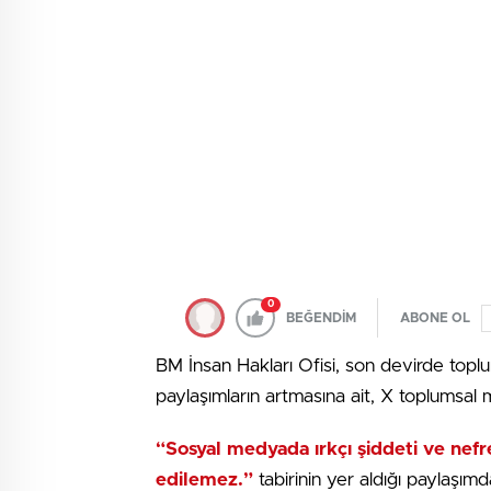
0
BEĞENDİM
ABONE OL
BM İnsan Hakları Ofisi, son devirde toplu
paylaşımların artmasına ait, X toplumsa
“Sosyal medyada ırkçı şiddeti ve nefret
edilemez.”
tabirinin yer aldığı paylaşımd