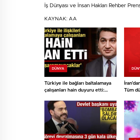
İş Dünyası ve İnsan Hakları Rehber Prensip
KAYNAK:
AA
DÜNYA
DÜN
Türkiye ile bağları baltalamaya
İran’da
çalışanları hain duyuru etti:
Tüm dü
Başarılı olamayacaklar
Yeni et