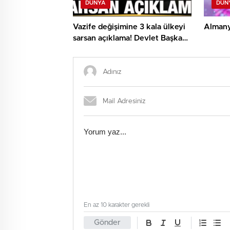
DÜNYA
DÜN
Vazife değişimine 3 kala ülkeyi
Almanya
sarsan açıklama! Devlet Başkanı:
Bombalı saldırı olacak
En az 10 karakter gerekli
Gönder