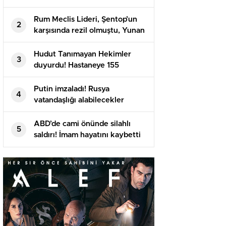
Rum Meclis Lideri, Şentop’un
2
karşısında rezil olmuştu, Yunan
basını isyan etti
Hudut Tanımayan Hekimler
3
duyurdu! Hastaneye 155
meyyit, 357 yaralı getirildi
Putin imzaladı! Rusya
4
vatandaşlığı alabilecekler
ABD’de cami önünde silahlı
5
saldırı! İmam hayatını kaybetti