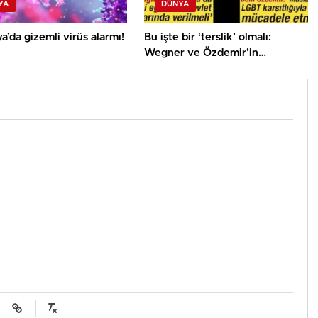
YA
DÜNYA
’da gizemli virüs alarmı!
Bu işte bir ‘terslik’ olmalı:
Wegner ve Özdemir’in
İslamiyet’e bakışları ‘şaşırtıcı’