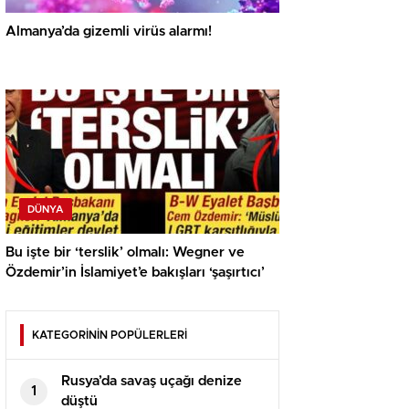
Almanya’da gizemli virüs alarmı!
DÜNYA
Bu işte bir ‘terslik’ olmalı: Wegner ve
Özdemir’in İslamiyet’e bakışları ‘şaşırtıcı’
KATEGORİNİN POPÜLERLERİ
Rusya’da savaş uçağı denize
1
düştü