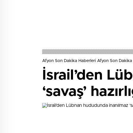
Afyon Son Dakika Haberleri Afyon Son Dakika 
İsrail’den L
‘savaş’ hazırlı