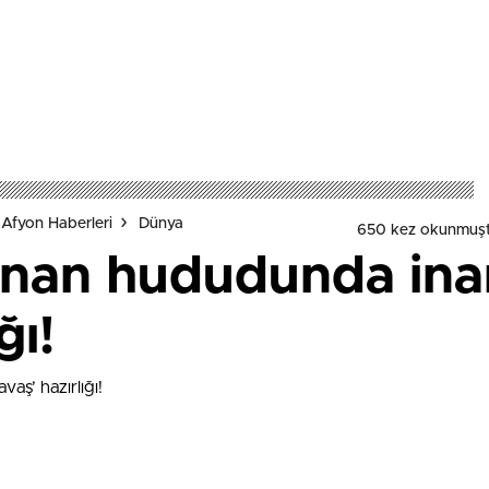
Afyon Haberleri
Dünya
650 kez okunmuşt
übnan hududunda ina
ğı!