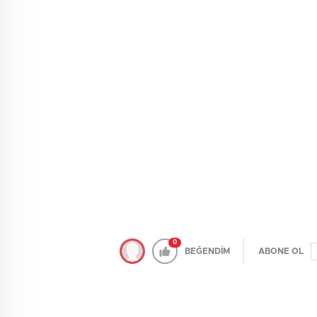
0
BEĞENDİM
ABONE OL