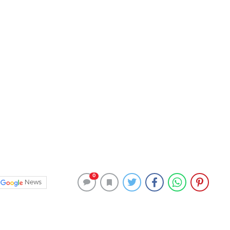
0
News