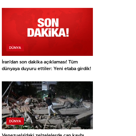
DÜNYA
İran’dan son dakika açıklaması! Tüm
dünyaya duyuru ettiler: Yeni etaba girdik!
DÜNYA
Venezuela’daki zelzelelerde can kaybı