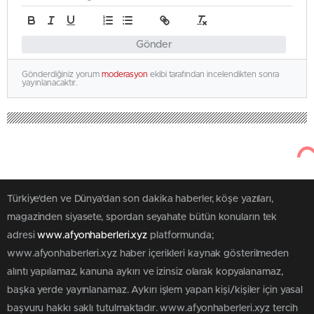
Gönder
Gönderdiğiniz yorum
moderasyon
ekibi tarafından incelendikten sonra
yayınlanacaktır.
Türkiye'den ve Dünya’dan son dakika haberler, köşe yazıları,
magazinden siyasete, spordan seyahate bütün konuların tek
adresi
www.afyonhaberleri.xyz
platformunda;
www.afyonhaberleri.xyz haber içerikleri kaynak gösterilmeden
alıntı yapılamaz, kanuna aykırı ve izinsiz olarak kopyalanamaz,
başka yerde yayınlanamaz. Aykırı işlem yapan kişi/kişiler için yasal
başvuru hakkı saklı tutulmaktadır. www.afyonhaberleri.xyz tercih