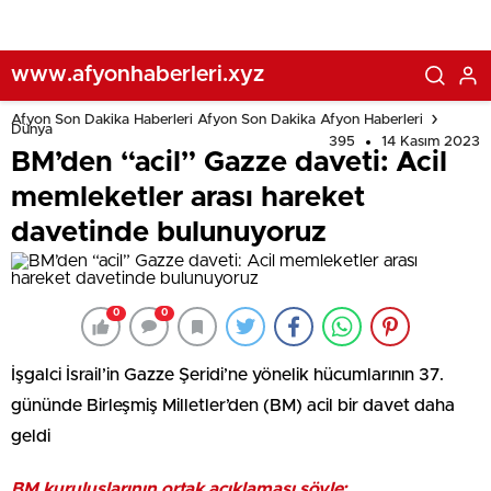
www.afyonhaberleri.xyz
Afyon Son Dakika Haberleri Afyon Son Dakika Afyon Haberleri
Dünya
395
14 Kasım 2023
BM’den “acil” Gazze daveti: Acil
memleketler arası hareket
davetinde bulunuyoruz
0
0
İşgalci İsrail’in Gazze Şeridi’ne yönelik hücumlarının 37.
gününde Birleşmiş Milletler’den (BM) acil bir davet daha
geldi
BM kuruluşlarının ortak açıklaması şöyle: