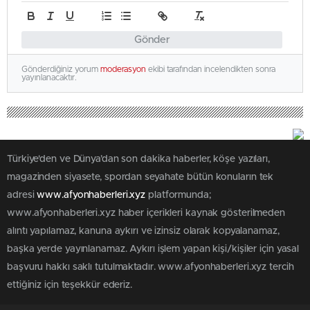
Gönder
Gönderdiğiniz yorum
moderasyon
ekibi tarafından incelendikten sonra
yayınlanacaktır.
Türkiye'den ve Dünya’dan son dakika haberler, köşe yazıları,
magazinden siyasete, spordan seyahate bütün konuların tek
adresi
www.afyonhaberleri.xyz
platformunda;
www.afyonhaberleri.xyz haber içerikleri kaynak gösterilmeden
alıntı yapılamaz, kanuna aykırı ve izinsiz olarak kopyalanamaz,
başka yerde yayınlanamaz. Aykırı işlem yapan kişi/kişiler için yasal
başvuru hakkı saklı tutulmaktadır. www.afyonhaberleri.xyz tercih
ettiğiniz için teşekkür ederiz.