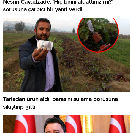
Nesrin Cavadzade, ‘Hiç birini aldattınız mı?’
sorusuna çarpıcı bir yanıt verdi
Tarladan ürün aldı, parasını sulama borusuna
sıkıştırıp gitti