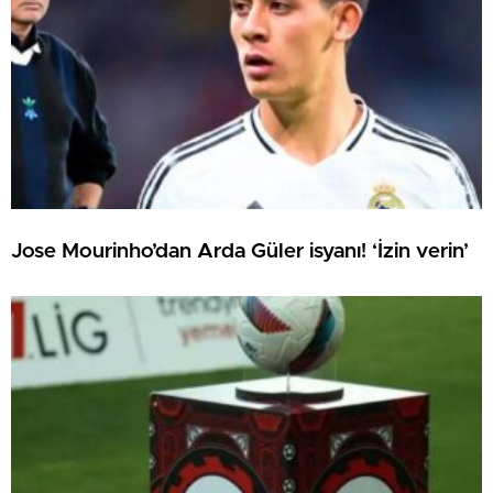
Jose Mourinho’dan Arda Güler isyanı! ‘İzin verin’