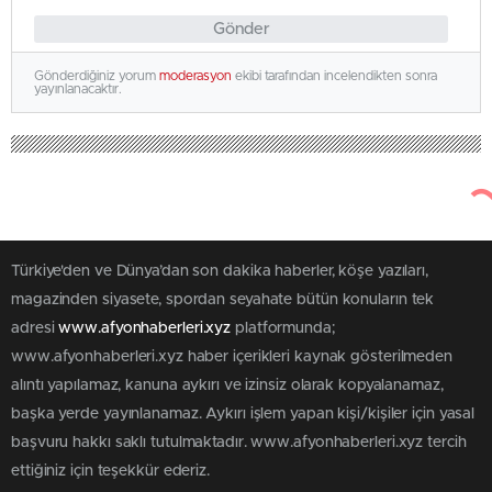
Gönder
Gönderdiğiniz yorum
moderasyon
ekibi tarafından incelendikten sonra
yayınlanacaktır.
Türkiye'den ve Dünya’dan son dakika haberler, köşe yazıları,
magazinden siyasete, spordan seyahate bütün konuların tek
adresi
www.afyonhaberleri.xyz
platformunda;
www.afyonhaberleri.xyz haber içerikleri kaynak gösterilmeden
alıntı yapılamaz, kanuna aykırı ve izinsiz olarak kopyalanamaz,
başka yerde yayınlanamaz. Aykırı işlem yapan kişi/kişiler için yasal
başvuru hakkı saklı tutulmaktadır. www.afyonhaberleri.xyz tercih
ettiğiniz için teşekkür ederiz.