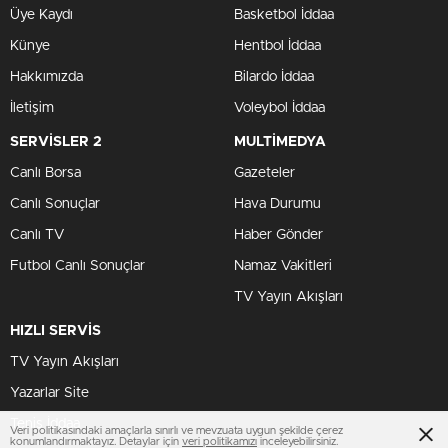
Üye Kaydı
Basketbol İddaa
Künye
Hentbol İddaa
Hakkımızda
Bilardo İddaa
İletişim
Voleybol İddaa
SERVİSLER 2
MULTİMEDYA
Canlı Borsa
Gazeteler
Canlı Sonuçlar
Hava Durumu
Canlı TV
Haber Gönder
Futbol Canlı Sonuçlar
Namaz Vakitleri
TV Yayın Akışları
HIZLI SERVİS
TV Yayın Akışları
Yazarlar Site
Tenis İddaa
Veri politikasındaki amaçlarla sınırlı ve mevzuata uygun şekilde çerez
konumlandırmaktayız. Detaylar için
veri politikamızı
inceleyebilirsiniz.