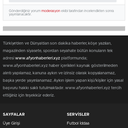
Gönderdiğiniz yorum
moderasyon
ekibi tarafından incelendikten sonra
yayınlanacaktır.
Türkiye'den ve Dünya’dan son dakika haberler, köşe yazıları,
magazinden siyasete, spordan seyahate bütün konuların tek
adresi
www.afyonhaberleri.xyz
platformunda;
www.afyonhaberleri.xyz haber içerikleri kaynak gösterilmeden
alıntı yapılamaz, kanuna aykırı ve izinsiz olarak kopyalanamaz,
başka yerde yayınlanamaz. Aykırı işlem yapan kişi/kişiler için yasal
başvuru hakkı saklı tutulmaktadır. www.afyonhaberleri.xyz tercih
ettiğiniz için teşekkür ederiz.
SAYFALAR
SERVİSLER
Üye Girişi
Futbol İddaa