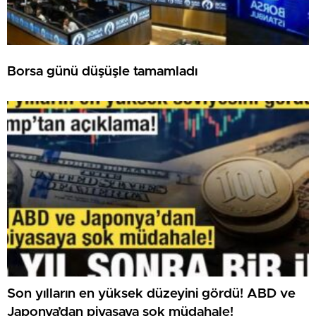
Borsa günü düşüşle tamamladı
Son yılların en yüksek düzeyini gördü! ABD ve
Japonya’dan piyasaya şok müdahale!