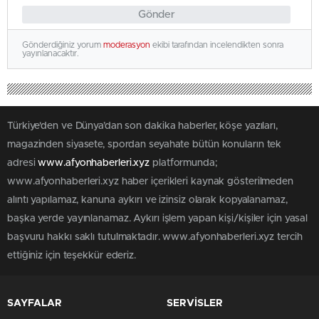
Gönder
Gönderdiğiniz yorum
moderasyon
ekibi tarafından incelendikten sonra
yayınlanacaktır.
Türkiye'den ve Dünya’dan son dakika haberler, köşe yazıları,
magazinden siyasete, spordan seyahate bütün konuların tek
adresi
www.afyonhaberleri.xyz
platformunda;
www.afyonhaberleri.xyz haber içerikleri kaynak gösterilmeden
alıntı yapılamaz, kanuna aykırı ve izinsiz olarak kopyalanamaz,
başka yerde yayınlanamaz. Aykırı işlem yapan kişi/kişiler için yasal
başvuru hakkı saklı tutulmaktadır. www.afyonhaberleri.xyz tercih
ettiğiniz için teşekkür ederiz.
SAYFALAR
SERVİSLER