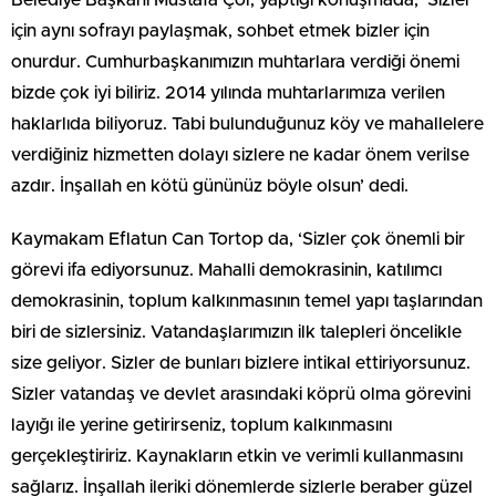
Belediye Başkanı Mustafa Çöl, yaptığı konuşmada, ‘Sizler
için aynı sofrayı paylaşmak, sohbet etmek bizler için
onurdur. Cumhurbaşkanımızın muhtarlara verdiği önemi
bizde çok iyi biliriz. 2014 yılında muhtarlarımıza verilen
haklarlıda biliyoruz. Tabi bulunduğunuz köy ve mahallelere
verdiğiniz hizmetten dolayı sizlere ne kadar önem verilse
azdır. İnşallah en kötü gününüz böyle olsun’ dedi.
Kaymakam Eflatun Can Tortop da, ‘Sizler çok önemli bir
görevi ifa ediyorsunuz. Mahalli demokrasinin, katılımcı
demokrasinin, toplum kalkınmasının temel yapı taşlarından
biri de sizlersiniz. Vatandaşlarımızın ilk talepleri öncelikle
size geliyor. Sizler de bunları bizlere intikal ettiriyorsunuz.
Sizler vatandaş ve devlet arasındaki köprü olma görevini
layığı ile yerine getirirseniz, toplum kalkınmasını
gerçekleştiririz. Kaynakların etkin ve verimli kullanmasını
sağlarız. İnşallah ileriki dönemlerde sizlerle beraber güzel