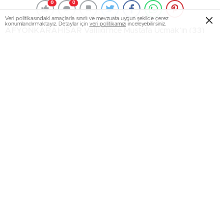
0
0
Veri politikasındaki amaçlarla sınırlı ve mevzuata uygun şekilde çerez
konumlandırmaktayız. Detaylar için
veri politikamızı
inceleyebilirsiniz.
AFYONKARAHİSAR Valiliği’nce Mustafa Uçmak’ın (33)
otomobille drift yapan yeğenlerinin gözaltına alındığını
duyup, gittiği olay yerinde polis ekiplerince
dövüldüğüne ilişkin yapılan açıklamada, olayda 3
polisin yaralandığı belirtildi.
Afyonkarahisar’da, 14 Ekim’de sanayi esnafı, evli ve 3
çocuk sahibi Mustafa Uçmak’ın otomobille drift yapan
yeğenleri M.T. ve A.İ.U.’nun gözaltına alındığını duyup,
gittiği olay yerinde polis ekiplerince dövüldüğü, ters
kelepçe takılarak, hastane önüne bırakıldığına ilişkin
valilikten yazılı açıklama yapıldı. M.T. ve A.İ.U.’nun
yakınlarının, gözaltı işlemi sırasında polis ekiplerine zorluk
çıkardığı belirtilen açıklamada, bu kişilerle birlikte 3 polisin
de yaralandığı kaydedildi. Drift yapan otomobildeki