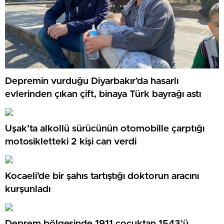
Depremin vurduğu Diyarbakır’da hasarlı
evlerinden çıkan çift, binaya Türk bayrağı astı
Uşak’ta alkollü sürücünün otomobille çarptığı
motosikletteki 2 kişi can verdi
Kocaeli’de bir şahıs tartıştığı doktorun aracını
kurşunladı
Deprem bölgesinde 1911 çocuktan 1543’ü