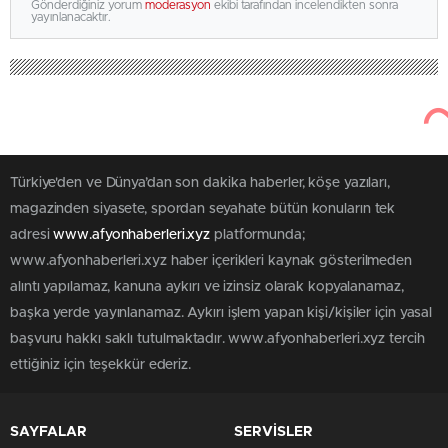
Gönderdiğiniz yorum
moderasyon
ekibi tarafından incelendikten sonra
yayınlanacaktır.
Türkiye'den ve Dünya’dan son dakika haberler, köşe yazıları,
magazinden siyasete, spordan seyahate bütün konuların tek
adresi
www.afyonhaberleri.xyz
platformunda;
www.afyonhaberleri.xyz haber içerikleri kaynak gösterilmeden
alıntı yapılamaz, kanuna aykırı ve izinsiz olarak kopyalanamaz,
başka yerde yayınlanamaz. Aykırı işlem yapan kişi/kişiler için yasal
başvuru hakkı saklı tutulmaktadır. www.afyonhaberleri.xyz tercih
ettiğiniz için teşekkür ederiz.
SAYFALAR
SERVİSLER