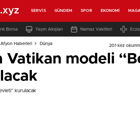
.xyz
SERVIS
GÜNDEM
SPOR
EKONOMI
MAGA
nlı Borsa
Yayın Akışları
Namaz Vakitleri
Ecza
Afyon Haberleri
Dünya
201 kez okunm
a Vatikan modeli “B
ulacak