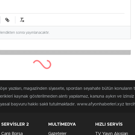
elendikten sonra yayınlanacaktır.
köşe yazıları, magazinden siyasete, spordan seyahate bütün konuların 
rikleri kaynak gösterilmeden alıntı yapılamaz, kanuna aykırı ve izins
n yasal başvuru hakkı saklı tutulmaktadır. www.afyonhaberleri.xyz tercih 
SERVİSLER 2
MULTİMEDYA
HIZLI SERVİS
Canlı Borsa
Gazeteler
TV Yayın Akışları