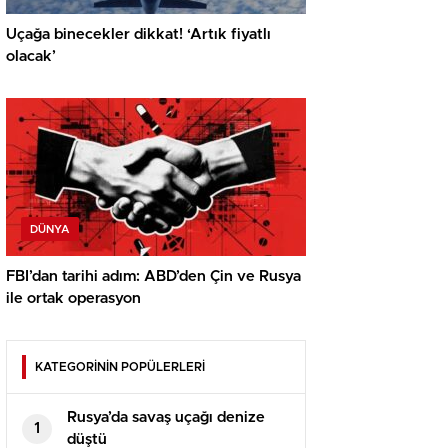
Uçağa binecekler dikkat! ‘Artık fiyatlı
olacak’
DÜNYA
FBI’dan tarihi adım: ABD’den Çin ve Rusya
ile ortak operasyon
KATEGORİNİN POPÜLERLERİ
Rusya’da savaş uçağı denize
1
düştü