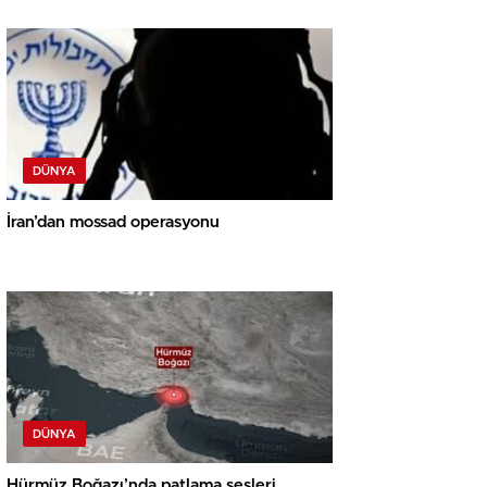
DÜNYA
İran’dan mossad operasyonu
DÜNYA
Hürmüz Boğazı’nda patlama sesleri