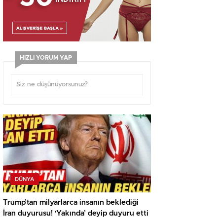
HIZLI YORUM YAP
DÜNYA
Trump’tan milyarlarca insanın beklediği
İran duyurusu! ‘Yakında’ deyip duyuru etti