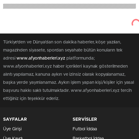
Türkiye'den ve Dünya’dan son dakika haberler, köşe yazıları,
magazinden siyasete, spordan seyahate bütün konuların tek
adresi
www.afyonhaberleri.xyz
platformunda;
www.afyonhaberleri.xyz haber içerikleri kaynak gösterilmeden
alıntı yapılamaz, kanuna aykırı ve izinsiz olarak kopyalanamaz,
başka yerde yayınlanamaz. Aykırı işlem yapan kişi/kişiler için yasal
başvuru hakkı saklı tutulmaktadır. www.afyonhaberleri.xyz tercih
ettiğiniz için teşekkür ederiz.
SAYFALAR
SERVİSLER
Üye Girişi
Futbol İddaa
Üye Kaydı
Basketbol İddaa