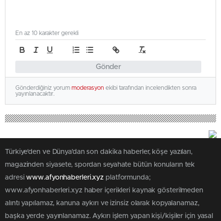
En az 10 karakter gerekli
Gönder
Gönderdiğiniz yorum
moderasyon
ekibi tarafından incelendikten sonra
yayınlanacaktır.
Türkiye'den ve Dünya’dan son dakika haberler, köşe yazıları,
magazinden siyasete, spordan seyahate bütün konuların tek
adresi
www.afyonhaberleri.xyz
platformunda;
www.afyonhaberleri.xyz haber içerikleri kaynak gösterilmeden
alıntı yapılamaz, kanuna aykırı ve izinsiz olarak kopyalanamaz,
başka yerde yayınlanamaz. Aykırı işlem yapan kişi/kişiler için yasal