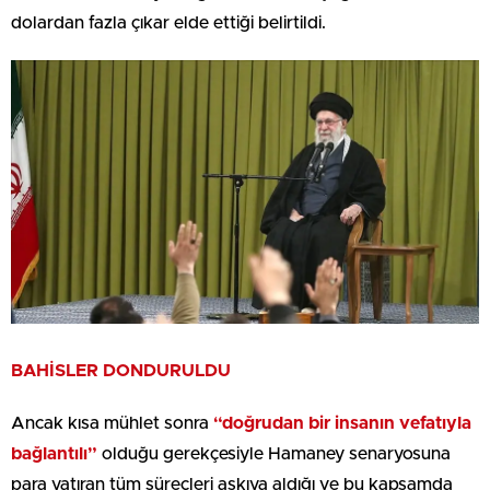
dolardan fazla çıkar elde ettiği belirtildi.
BAHİSLER DONDURULDU
Ancak kısa mühlet sonra
“doğrudan bir insanın vefatıyla
bağlantılı”
olduğu gerekçesiyle Hamaney senaryosuna
para yatıran tüm süreçleri askıya aldığı ve bu kapsamda