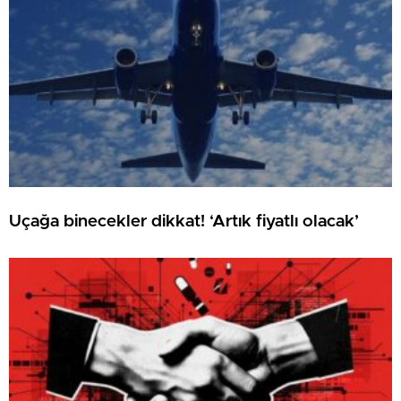
Uçağa binecekler dikkat! ‘Artık fiyatlı olacak’