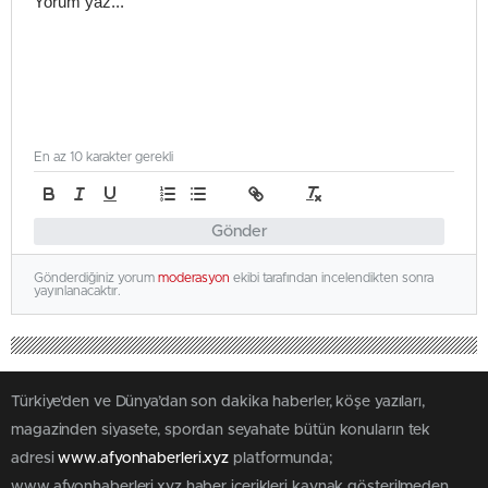
En az 10 karakter gerekli
Gönder
Gönderdiğiniz yorum
moderasyon
ekibi tarafından incelendikten sonra
yayınlanacaktır.
Türkiye'den ve Dünya’dan son dakika haberler, köşe yazıları,
magazinden siyasete, spordan seyahate bütün konuların tek
adresi
www.afyonhaberleri.xyz
platformunda;
www.afyonhaberleri.xyz haber içerikleri kaynak gösterilmeden