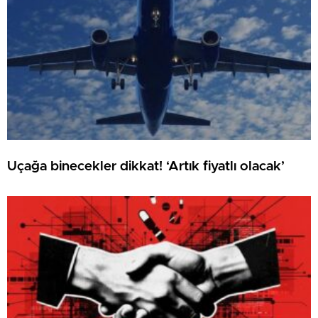
Uçağa binecekler dikkat! ‘Artık fiyatlı olacak’