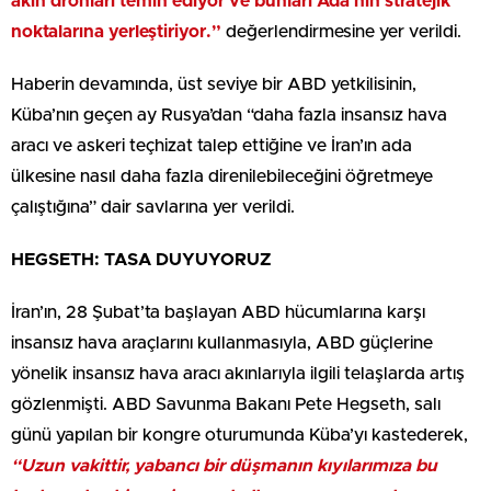
akın dronları temin ediyor ve bunları Ada’nın stratejik
noktalarına yerleştiriyor.”
değerlendirmesine yer verildi.
Haberin devamında, üst seviye bir ABD yetkilisinin,
Küba’nın geçen ay Rusya’dan “daha fazla insansız hava
aracı ve askeri teçhizat talep ettiğine ve İran’ın ada
ülkesine nasıl daha fazla direnilebileceğini öğretmeye
çalıştığına” dair savlarına yer verildi.
HEGSETH: TASA DUYUYORUZ
İran’ın, 28 Şubat’ta başlayan ABD hücumlarına karşı
insansız hava araçlarını kullanmasıyla, ABD güçlerine
yönelik insansız hava aracı akınlarıyla ilgili telaşlarda artış
gözlenmişti. ABD Savunma Bakanı Pete Hegseth, salı
günü yapılan bir kongre oturumunda Küba’yı kastederek,
“Uzun vakittir, yabancı bir düşmanın kıyılarımıza bu