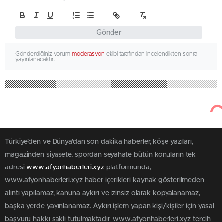
Gönder
Gönderdiğiniz yorum
moderasyon
ekibi tarafından incelendikten sonra
yayınlanacaktır.
Türkiye'den ve Dünya’dan son dakika haberler, köşe yazıları,
magazinden siyasete, spordan seyahate bütün konuların tek
adresi
www.afyonhaberleri.xyz
platformunda;
www.afyonhaberleri.xyz haber içerikleri kaynak gösterilmeden
alıntı yapılamaz, kanuna aykırı ve izinsiz olarak kopyalanamaz,
başka yerde yayınlanamaz. Aykırı işlem yapan kişi/kişiler için yasal
başvuru hakkı saklı tutulmaktadır. www.afyonhaberleri.xyz tercih