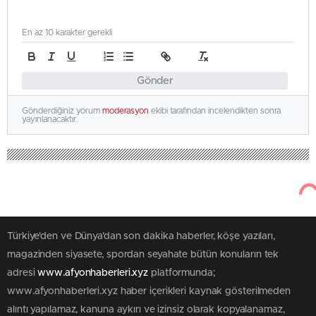
En az 10 karakter gerekli
Gönder
Gönderdiğiniz yorum
moderasyon
ekibi tarafından incelendikten sonra
yayınlanacaktır.
Türkiye'den ve Dünya’dan son dakika haberler, köşe yazıları,
magazinden siyasete, spordan seyahate bütün konuların tek
adresi
www.afyonhaberleri.xyz
platformunda;
www.afyonhaberleri.xyz haber içerikleri kaynak gösterilmeden
alıntı yapılamaz, kanuna aykırı ve izinsiz olarak kopyalanamaz,