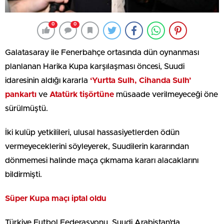
0
0
Galatasaray ile Fenerbahçe ortasında dün oynanması
planlanan Harika Kupa karşılaşması öncesi, Suudi
idaresinin aldığı kararla
‘Yurtta Sulh, Cihanda Sulh’
pankartı
ve
Atatürk tişörtüne
müsaade verilmeyeceği öne
sürülmüştü.
İki kulüp yetkilileri, ulusal hassasiyetlerden ödün
vermeyeceklerini söyleyerek, Suudilerin kararından
dönmemesi halinde maça çıkmama kararı alacaklarını
bildirmişti.
Süper Kupa maçı iptal oldu
Türkiye Futbol Federasyonu, Suudi Arabistan’da