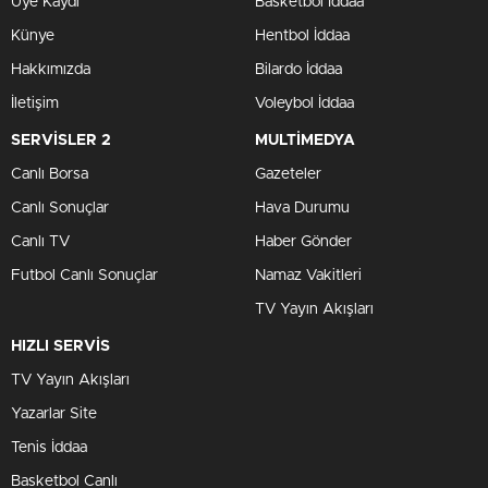
Üye Kaydı
Basketbol İddaa
Künye
Hentbol İddaa
Hakkımızda
Bilardo İddaa
İletişim
Voleybol İddaa
SERVİSLER 2
MULTİMEDYA
Canlı Borsa
Gazeteler
Canlı Sonuçlar
Hava Durumu
Canlı TV
Haber Gönder
Futbol Canlı Sonuçlar
Namaz Vakitleri
TV Yayın Akışları
HIZLI SERVİS
TV Yayın Akışları
Yazarlar Site
Tenis İddaa
Basketbol Canlı