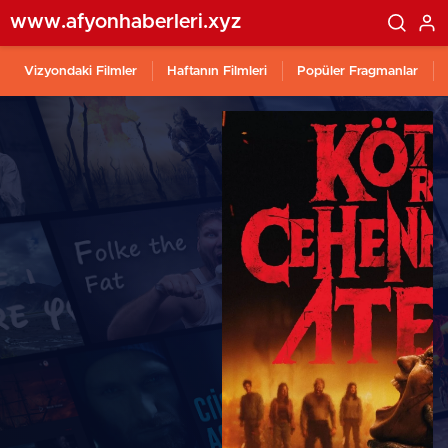
www.afyonhaberleri.xyz
Vizyondaki Filmler
Haftanın Filmleri
Popüler Fragmanlar