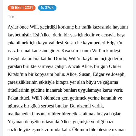
15 Ekim 2021
1s 37dk
Tür:
Aylar önce Will, geçirdiği korkunç bir trafik kazasında hayatını
kaybetmiştir. Eşi Alice, derin bir yas içindedir ve acısıyla başa
çıkabilmek için kayınvalidesi Susan ile kayınpederi Edgar’ın
ıssız bir malikanesine gider. Kısa süre sonra Will’in kardeşi
Joseph da onlara katılır. Dördü, Will’in kaybının açtığı derin
yaraları birlikte sarmaya çalışır. Ancak Alice, bir gün Ölüler
Kitabı‘nın bir kopyasını bulur. Alice, Susan, Edgar ve Joseph,
çaresizliklerinin etkisiyle kitapta yer alan büyü ve çağırma
ritüellerinin gücüne inanarak bunları uygulamaya karar verir.
Fakat ritüel, Will’i ölümden geri getirmek yerine karanlık ve
uğursuz bir gücü serbest bırakır. Bu gizemli varlık,
malikanedeki insanları birer birer etkisi altına almaya başlar.
Yaşanan dehşetin ortasında Alice, geçmişte verdiği bazı
sözlerle yüzleşmek zorunda kalır. Ölümün bile ötesine uzanan