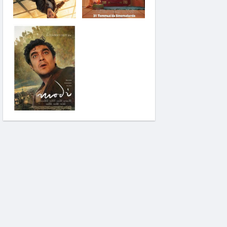
Saplantı
Modi: Deliliğin
Kanadında Üç Gün
Pinokyo: Kanlı
Masal
İzci Takımı:
Şelalenin Peşinde