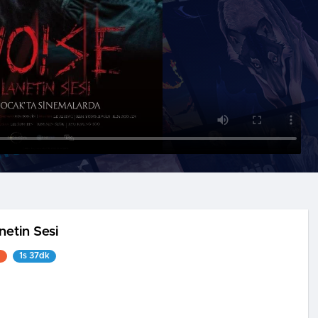
netin Sesi
1
1s 37dk