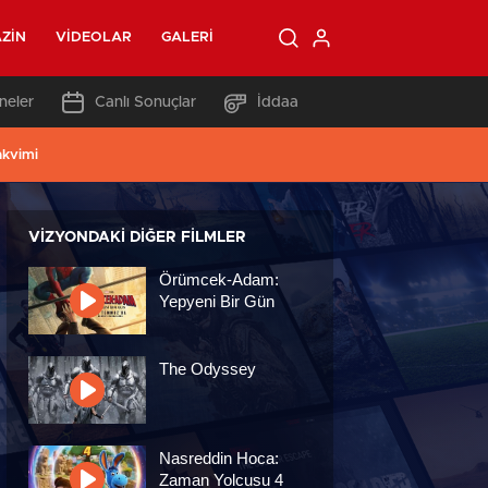
ZIN
VIDEOLAR
GALERI
neler
Canlı Sonuçlar
İddaa
akvimi
VIZYONDAKI DIĞER FILMLER
Örümcek-Adam:
Yepyeni Bir Gün
The Odyssey
Nasreddin Hoca:
Zaman Yolcusu 4