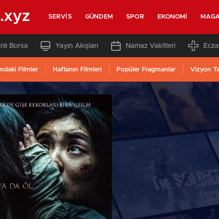
.xyz
SERVIS
GÜNDEM
SPOR
EKONOMI
MAGA
nlı Borsa
Yayın Akışları
Namaz Vakitleri
Ecza
ndaki Filmler
Haftanın Filmleri
Popüler Fragmanlar
Vizyon T