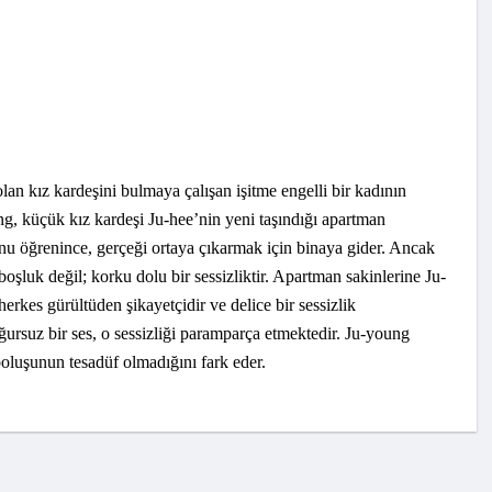
lan kız kardeşini bulmaya çalışan işitme engelli bir kadının
ng, küçük kız kardeşi Ju-hee’nin yeni taşındığı apartman
u öğrenince, gerçeği ortaya çıkarmak için binaya gider. Ancak
oşluk değil; korku dolu bir sessizliktir. Apartman sakinlerine Ju-
herkes gürültüden şikayetçidir ve delice bir sessizlik
uğursuz bir ses, o sessizliği paramparça etmektedir. Ju-young
boluşunun tesadüf olmadığını fark eder.