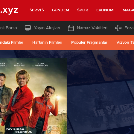
.xyz
SERVIS
GÜNDEM
SPOR
EKONOMI
MAGA
nlı Borsa
Yayın Akışları
Namaz Vakitleri
Ecza
ndaki Filmler
Haftanın Filmleri
Popüler Fragmanlar
Vizyon T