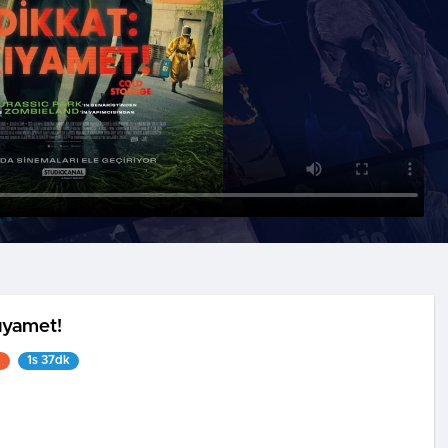
ıyamet!
1
1s 37dk