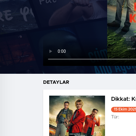
DETAYLAR
Dikkat: K
15 Ekim 202
Tür: