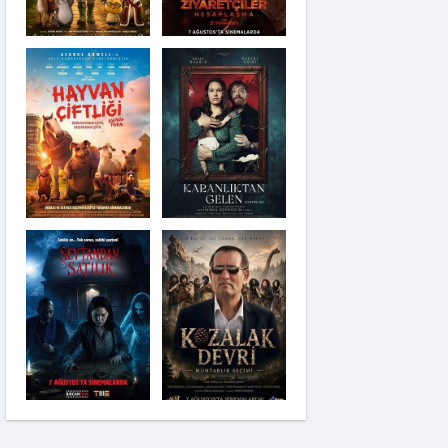
Karanlıktan Gelen
Şeytandan Satılık
Kozalak Devri
Moana