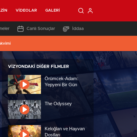
ZIN
VIDEOLAR
GALERI
neler
Canlı Sonuçlar
İddaa
akvimi
VIZYONDAKI DIĞER FILMLER
Örümcek-Adam:
Yepyeni Bir Gün
The Odyssey
Keloğlan ve Hayvan
Dostları