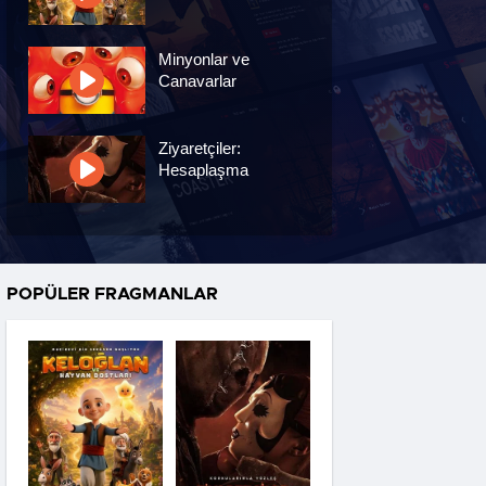
Minyonlar ve
Canavarlar
Ziyaretçiler:
Hesaplaşma
Nasreddin Hoca:
Zaman Yolcusu 4
POPÜLER FRAGMANLAR
Oyuncak Hikayesi 5
Hayvan Çiftliği