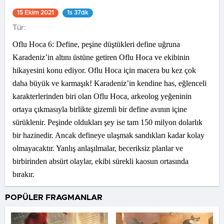
15 Ekim 2021
1s 37dk
Tür:
Oflu Hoca 6: Define, peşine düştükleri define uğruna
Karadeniz’in altını üstüne getiren Oflu Hoca ve ekibinin
hikayesini konu ediyor. Oflu Hoca için macera bu kez çok
daha büyük ve karmaşık! Karadeniz’in kendine has, eğlenceli
karakterlerinden biri olan Oflu Hoca, arkeolog yeğeninin
ortaya çıkmasıyla birlikte gizemli bir define avının içine
sürüklenir. Peşinde oldukları şey ise tam 150 milyon dolarlık
bir hazinedir. Ancak defineye ulaşmak sandıkları kadar kolay
olmayacaktır. Yanlış anlaşılmalar, beceriksiz planlar ve
birbirinden absürt olaylar, ekibi sürekli kaosun ortasında
bırakır.
POPÜLER FRAGMANLAR