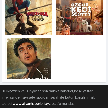
Türkiye'den ve Dünya’dan son dakika haberler, köşe yazıları,
magazinden siyasete, spordan seyahate bütün konuların tek
adresi
www.afyonhaberleri.xyz
platformunda;