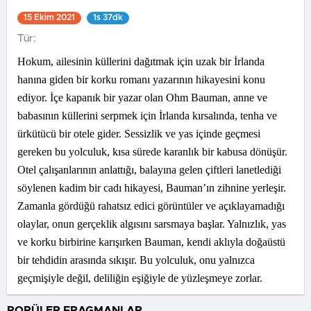
15 Ekim 2021
1s 37dk
Tür:
Hokum, ailesinin küllerini dağıtmak için uzak bir İrlanda
hanına giden bir korku romanı yazarının hikayesini konu
ediyor. İçe kapanık bir yazar olan Ohm Bauman, anne ve
babasının küllerini serpmek için İrlanda kırsalında, tenha ve
ürkütücü bir otele gider. Sessizlik ve yas içinde geçmesi
gereken bu yolculuk, kısa sürede karanlık bir kabusa dönüşür.
Otel çalışanlarının anlattığı, balayına gelen çiftleri lanetlediği
söylenen kadim bir cadı hikayesi, Bauman’ın zihnine yerleşir.
Zamanla gördüğü rahatsız edici görüntüler ve açıklayamadığı
olaylar, onun gerçeklik algısını sarsmaya başlar. Yalnızlık, yas
ve korku birbirine karışırken Bauman, kendi aklıyla doğaüstü
bir tehdidin arasında sıkışır. Bu yolculuk, onu yalnızca
geçmişiyle değil, deliliğin eşiğiyle de yüzleşmeye zorlar.
POPÜLER FRAGMANLAR