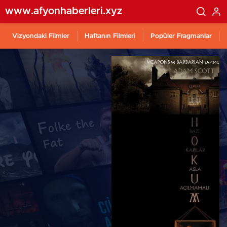
www.afyonhaberleri.xyz
Vizyondaki Filmler
Haftanın Filmleri
Popüler Fragmanlar