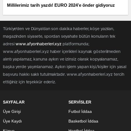
Millilerimiz tarih yazdı! EURO 2024’e önder gidiyoruz
Türkiye'den ve Dünya’dan son dakika haberler, köşe yazıları,
magazinden siyasete, spordan seyahate bütün konuların tek
adresi
www.afyonhaberleri.xyz
platformunda;
www.afyonhaberleri.xyz haber içerikleri kaynak gösterilmeden
alıntı yapılamaz, kanuna aykırı ve izinsiz olarak kopyalanamaz,
başka yerde yayınlanamaz. Aykırı işlem yapan kişi/kişiler için yasal
başvuru hakkı saklı tutulmaktadır. www.afyonhaberleri.xyz tercih
ettiğiniz için teşekkür ederiz.
SAYFALAR
SERVİSLER
Üye Girişi
Futbol İddaa
Üye Kaydı
Basketbol İddaa
Künye
Hentbol İddaa