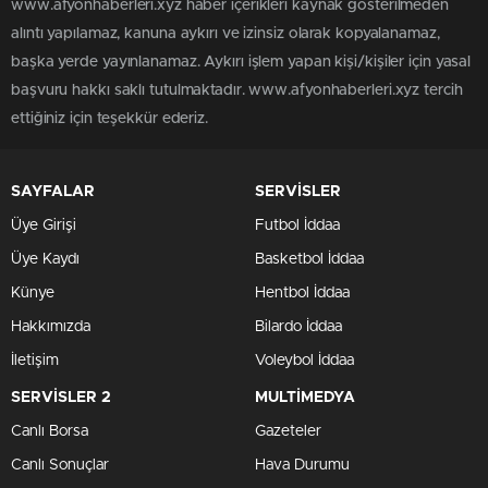
www.afyonhaberleri.xyz haber içerikleri kaynak gösterilmeden
alıntı yapılamaz, kanuna aykırı ve izinsiz olarak kopyalanamaz,
başka yerde yayınlanamaz. Aykırı işlem yapan kişi/kişiler için yasal
başvuru hakkı saklı tutulmaktadır. www.afyonhaberleri.xyz tercih
ettiğiniz için teşekkür ederiz.
SAYFALAR
SERVİSLER
Üye Girişi
Futbol İddaa
Üye Kaydı
Basketbol İddaa
Künye
Hentbol İddaa
Hakkımızda
Bilardo İddaa
İletişim
Voleybol İddaa
SERVİSLER 2
MULTİMEDYA
Canlı Borsa
Gazeteler
Canlı Sonuçlar
Hava Durumu