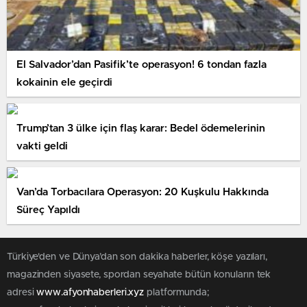
El Salvador’dan Pasifik’te operasyon! 6 tondan fazla
kokainin ele geçirdi
Trump’tan 3 ülke için flaş karar: Bedel ödemelerinin
vakti geldi
Van’da Torbacılara Operasyon: 20 Kuşkulu Hakkında
Süreç Yapıldı
Türkiye'den ve Dünya’dan son dakika haberler, köşe yazıları,
magazinden siyasete, spordan seyahate bütün konuların tek
adresi
www.afyonhaberleri.xyz
platformunda;