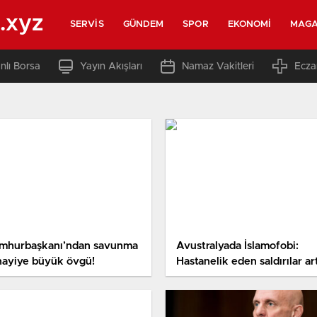
.xyz
SERVIS
GÜNDEM
SPOR
EKONOMI
MAGA
nlı Borsa
Yayın Akışları
Namaz Vakitleri
Ecza
mhurbaşkanı’ndan savunma
Avustralyada İslamofobi:
nayiye büyük övgü!
Hastanelik eden saldırılar art