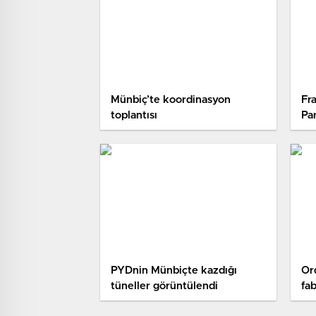
Münbiç’te koordinasyon
Fra
toplantısı
Pa
PYDnin Münbiçte kazdığı
Or
tüneller görüntülendi​
fab