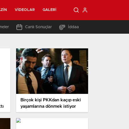
ZIN
VIDEOLAR
GALERI
neler
Canlı Sonuçlar
İddaa
Birçok kişi PKKdan kaçıp eski
tı
yaşamlarına dönmek istiyor