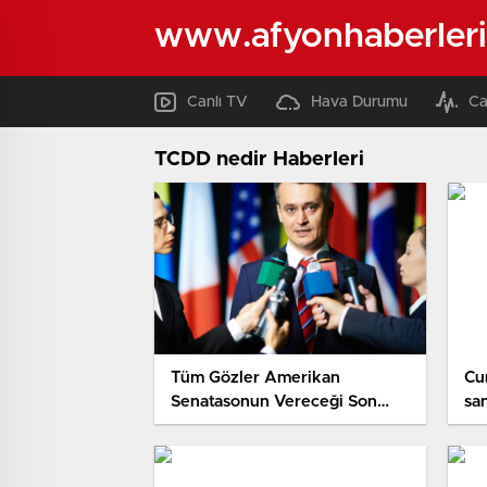
www.afyonhaberleri
Canlı TV
Hava Durumu
Ca
TCDD nedir Haberleri
Tüm Gözler Amerikan
Cu
Senatasonun Vereceği Son
sa
Kararda