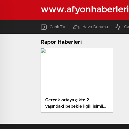
www.afyonhaberleri
Canlı TV
Hava Durumu
Ca
Rapor Haberleri
Gerçek ortaya çıktı: 2
yaşındaki bebekle ilgili isimli
tıp raporu çıktı!