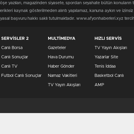
köşe yazıları, magazinden siyasete, spordan seyahate bütün konuların 
rikleri kaynak gösterilmeden alıntı yapılamaz, kanuna aykırı ve izins
n yasal başvuru hakkı saklı tutulmaktadır. www.afyonhaberleri.xyz tercih 
SERVİSLER 2
MULTİMEDYA
HIZLI SERVİS
Canlı Borsa
Gazeteler
TV Yayın Akışları
Canlı Sonuçlar
Hava Durumu
Yazarlar Site
Canlı TV
Haber Gönder
Tenis İddaa
Futbol Canlı Sonuçlar
Namaz Vakitleri
Basketbol Canlı
TV Yayın Akışları
AMP