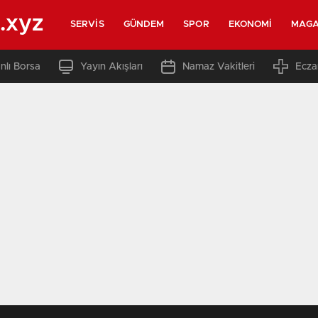
.xyz
SERVIS
GÜNDEM
SPOR
EKONOMI
MAGA
nlı Borsa
Yayın Akışları
Namaz Vakitleri
Ecza