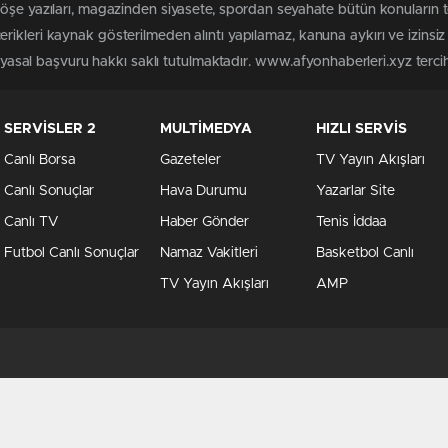
köşe yazıları, magazinden siyasete, spordan seyahate bütün konuların 
rikleri kaynak gösterilmeden alıntı yapılamaz, kanuna aykırı ve izins
n yasal başvuru hakkı saklı tutulmaktadır. www.afyonhaberleri.xyz tercih 
SERVİSLER 2
MULTİMEDYA
HIZLI SERVİS
Canlı Borsa
Gazeteler
TV Yayın Akışları
Canlı Sonuçlar
Hava Durumu
Yazarlar Site
Canlı TV
Haber Gönder
Tenis İddaa
Futbol Canlı Sonuçlar
Namaz Vakitleri
Basketbol Canlı
TV Yayın Akışları
AMP