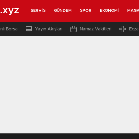
.xyz
SERVIS
GÜNDEM
SPOR
EKONOMI
MAGA
nlı Borsa
Yayın Akışları
Namaz Vakitleri
Ecza