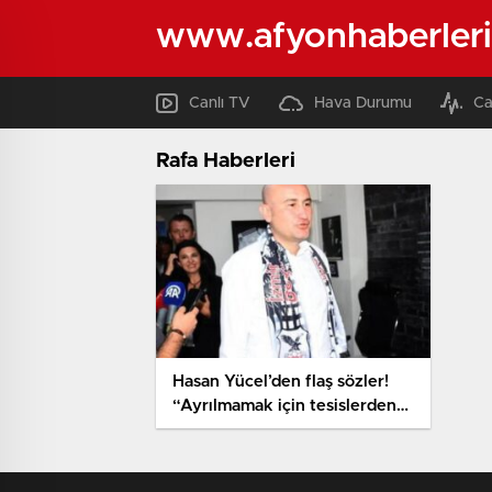
www.afyonhaberleri
Canlı TV
Hava Durumu
Ca
Rafa Haberleri
Hasan Yücel’den flaş sözler!
“Ayrılmamak için tesislerden
kaçtı”