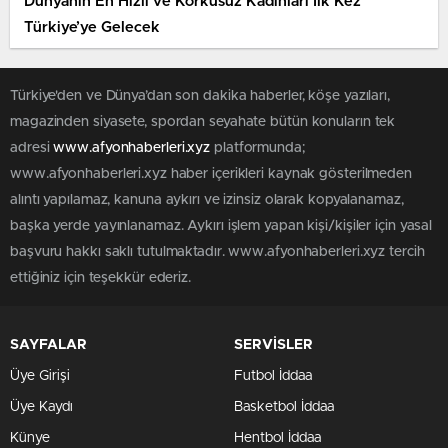
Dünyanın En Hızlı ve Korkusuz Kadınları İlk Kez
Türkiye’ye Gelecek
Türkiye'den ve Dünya’dan son dakika haberler, köşe yazıları,
magazinden siyasete, spordan seyahate bütün konuların tek
adresi
www.afyonhaberleri.xyz
platformunda;
www.afyonhaberleri.xyz haber içerikleri kaynak gösterilmeden
alıntı yapılamaz, kanuna aykırı ve izinsiz olarak kopyalanamaz,
başka yerde yayınlanamaz. Aykırı işlem yapan kişi/kişiler için yasal
başvuru hakkı saklı tutulmaktadır. www.afyonhaberleri.xyz tercih
ettiğiniz için teşekkür ederiz.
SAYFALAR
SERVİSLER
Üye Girişi
Futbol İddaa
Üye Kaydı
Basketbol İddaa
Künye
Hentbol İddaa