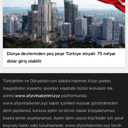
Dünya devlerinden peş peşe Türkiye sinyali: 75 milyar
dolar giriş olabilir
Türkiye'den ve Dünya’dan son dakika haberler, köşe yazıları,
magazinden siyasete, spordan seyahate bütün konuların tek
adresi
www.afyonhaberleri.xyz
platformunda;
www.afyonhaberleri.xyz haber içerikleri kaynak gösterilmeden
alıntı yapılamaz, kanuna aykırı ve izinsiz olarak kopyalanamaz,
başka yerde yayınlanamaz. Aykırı işlem yapan kişi/kişiler için yasal
başvuru hakkı saklı tutulmaktadır. www.afyonhaberleri.xyz tercih