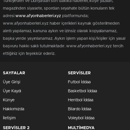
Türkiye'den ve Dünya’dan son dakika haberler, köşe yazıları,
magazinden siyasete, spordan seyahate bütün konuların tek
adresi
www.afyonhaberleri.xyz
platformunda;
www.afyonhaberleri.xyz haber içerikleri kaynak gösterilmeden
alıntı yapılamaz, kanuna aykırı ve izinsiz olarak kopyalanamaz,
başka yerde yayınlanamaz. Aykırı işlem yapan kişi/kişiler için yasal
başvuru hakkı saklı tutulmaktadır. www.afyonhaberleri.xyz tercih
ettiğiniz için teşekkür ederiz.
SAYFALAR
SERVİSLER
Üye Girişi
Futbol İddaa
Üye Kaydı
Basketbol İddaa
Künye
Hentbol İddaa
Hakkımızda
Bilardo İddaa
İletişim
Voleybol İddaa
SERVİSLER 2
MULTİMEDYA