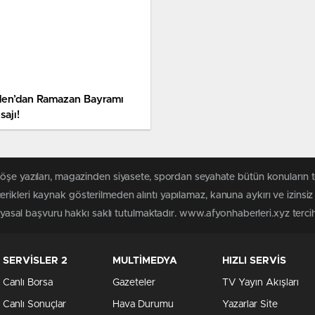
den’dan Ramazan Bayramı
ajı!
köşe yazıları, magazinden siyasete, spordan seyahate bütün konuların 
rikleri kaynak gösterilmeden alıntı yapılamaz, kanuna aykırı ve izins
n yasal başvuru hakkı saklı tutulmaktadır. www.afyonhaberleri.xyz tercih 
SERVİSLER 2
MULTİMEDYA
HIZLI SERVİS
Canlı Borsa
Gazeteler
TV Yayın Akışları
Canlı Sonuçlar
Hava Durumu
Yazarlar Site