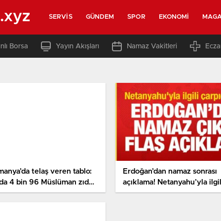
.xyz
SERVIS
GÜNDEM
SPOR
EKONOMI
MAGA
nlı Borsa
Yayın Akışları
Namaz Vakitleri
Ecza
manya’da telaş veren tablo:
Erdoğan’dan namaz sonrası
lda 4 bin 96 Müslüman zıddı
açıklama! Netanyahu’yla ilgil
dise
çarpıcı kelamlar