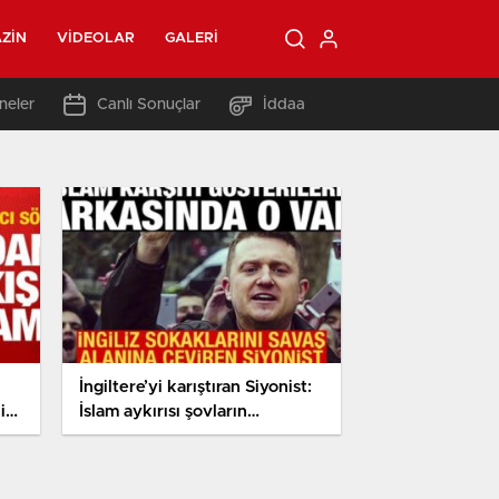
ZIN
VIDEOLAR
GALERI
neler
Canlı Sonuçlar
İddaa
İngiltere’yi karıştıran Siyonist:
i
İslam aykırısı şovların
gerisinde o var