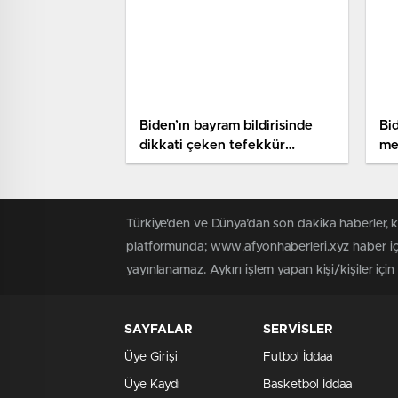
Biden’ın bayram bildirisinde
Bi
dikkati çeken tefekkür
mes
vurgusu
Türkiye'den ve Dünya’dan son dakika haberler, 
platformunda; www.afyonhaberleri.xyz haber içe
yayınlanamaz. Aykırı işlem yapan kişi/kişiler içi
SAYFALAR
SERVİSLER
Üye Girişi
Futbol İddaa
Üye Kaydı
Basketbol İddaa