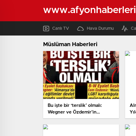
www.afyonhaberleri
Canlı TV
Hava Durumu
Ca
Müslüman Haberleri
Bu işte bir ‘terslik’ olmalı:
Al
Wegner ve Özdemir’in
Yı
İslamiyet’e bakışları ‘şaşırtıcı’
ha