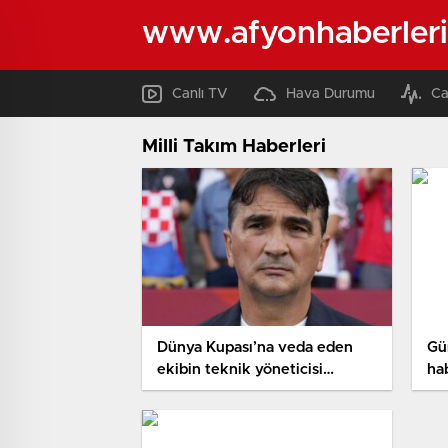
www.afyonhaberleri
Canlı TV
Hava Durumu
Ca
Milli Takım Haberleri
Dünya Kupası’na veda eden
Gü
ekibin teknik yöneticisi
hab
vazifesi bıraktı!
ya