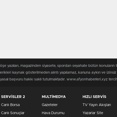
köşe yazıları, magazinden siyasete, spordan seyahate bütün konuların 
rikleri kaynak gösterilmeden alıntı yapılamaz, kanuna aykırı ve izins
n yasal başvuru hakkı saklı tutulmaktadır. www.afyonhaberleri.xyz tercih 
SERVİSLER 2
MULTİMEDYA
HIZLI SERVİS
Canlı Borsa
Gazeteler
TV Yayın Akışları
Canlı Sonuçlar
Hava Durumu
Yazarlar Site