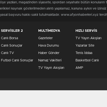
köşe yazıları, magazinden siyasete, spordan seyahate bütün konuların 
rikleri kaynak gösterilmeden alıntı yapılamaz, kanuna aykırı ve izins
n yasal başvuru hakkı saklı tutulmaktadır. www.afyonhaberleri.xyz tercih 
SERVİSLER 2
MULTİMEDYA
HIZLI SERVİS
Canlı Borsa
Gazeteler
TV Yayın Akışları
Canlı Sonuçlar
Hava Durumu
Yazarlar Site
Canlı TV
Haber Gönder
Tenis İddaa
Futbol Canlı Sonuçlar
Namaz Vakitleri
Basketbol Canlı
TV Yayın Akışları
AMP