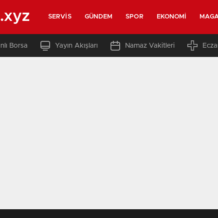
.xyz
SERVIS
GÜNDEM
SPOR
EKONOMI
MAGA
nlı Borsa
Yayın Akışları
Namaz Vakitleri
Ecza