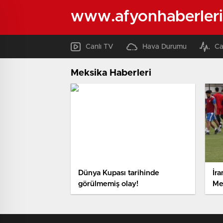
www.afyonhaberleri
Canlı TV
Hava Durumu
Ca
Meksika Haberleri
Dünya Kupası tarihinde
İra
görülmemiş olay!
Me