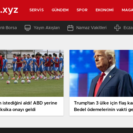
.xyz
SERVIS
GÜNDEM
SPOR
EKONOMI
MAGA
nlı Borsa
Yayın Akışları
Namaz Vakitleri
Ecza
n istediğini aldı! ABD yerine
Trump’tan 3 ülke için flaş ka
ksika onayı geldi
Bedel ödemelerinin vakti ge