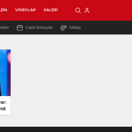
ZIN
VIDEOLAR
GALERI
neler
Canlı Sonuçlar
İddaa
rar:
ldi