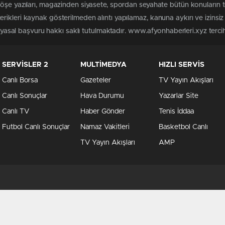
köşe yazıları, magazinden siyasete, spordan seyahate bütün konuların 
rikleri kaynak gösterilmeden alıntı yapılamaz, kanuna aykırı ve izins
n yasal başvuru hakkı saklı tutulmaktadır. www.afyonhaberleri.xyz tercih 
SERVİSLER 2
MULTİMEDYA
HIZLI SERVİS
Canlı Borsa
Gazeteler
TV Yayın Akışları
Canlı Sonuçlar
Hava Durumu
Yazarlar Site
Canlı TV
Haber Gönder
Tenis İddaa
Futbol Canlı Sonuçlar
Namaz Vakitleri
Basketbol Canlı
TV Yayın Akışları
AMP