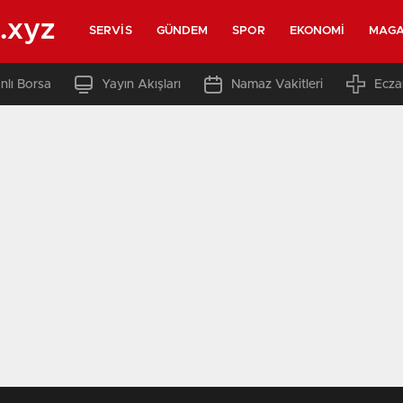
.xyz
SERVIS
GÜNDEM
SPOR
EKONOMI
MAGA
nlı Borsa
Yayın Akışları
Namaz Vakitleri
Ecza