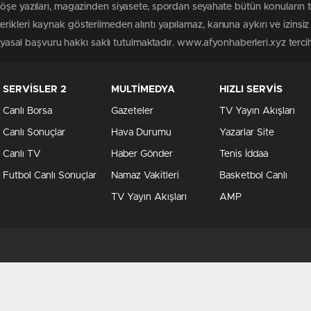
köşe yazıları, magazinden siyasete, spordan seyahate bütün konuların 
rikleri kaynak gösterilmeden alıntı yapılamaz, kanuna aykırı ve izins
n yasal başvuru hakkı saklı tutulmaktadır. www.afyonhaberleri.xyz tercih 
SERVİSLER 2
MULTİMEDYA
HIZLI SERVİS
Canlı Borsa
Gazeteler
TV Yayın Akışları
Canlı Sonuçlar
Hava Durumu
Yazarlar Site
Canlı TV
Haber Gönder
Tenis İddaa
Futbol Canlı Sonuçlar
Namaz Vakitleri
Basketbol Canlı
TV Yayın Akışları
AMP