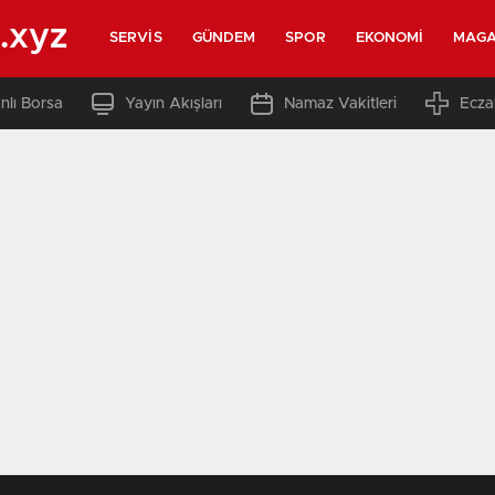
.xyz
SERVIS
GÜNDEM
SPOR
EKONOMI
MAGA
nlı Borsa
Yayın Akışları
Namaz Vakitleri
Ecza