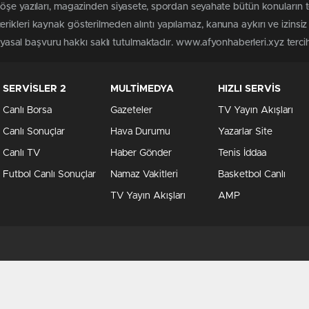
köşe yazıları, magazinden siyasete, spordan seyahate bütün konuların 
rikleri kaynak gösterilmeden alıntı yapılamaz, kanuna aykırı ve izins
n yasal başvuru hakkı saklı tutulmaktadır. www.afyonhaberleri.xyz tercih 
SERVİSLER 2
MULTİMEDYA
HIZLI SERVİS
Canlı Borsa
Gazeteler
TV Yayın Akışları
Canlı Sonuçlar
Hava Durumu
Yazarlar Site
Canlı TV
Haber Gönder
Tenis İddaa
Futbol Canlı Sonuçlar
Namaz Vakitleri
Basketbol Canlı
TV Yayın Akışları
AMP