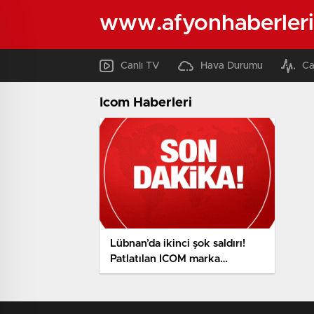
www.afyonhaberleri
Canlı TV
Hava Durumu
Ca
Icom Haberleri
Lübnan’da ikinci şok saldırı!
Patlatılan ICOM marka
telsizlerle ilgili Türkiye
ayrıntısı