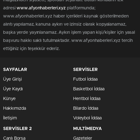
magazinden siyasete, spordan seyahate bütün konuların tek
adresi
www.afyonhaberleri.xyz
platformunda;
www.afyonhaberleri.xyz haber içerikleri kaynak gösterilmeden
alıntı yapılamaz, kanuna aykırı ve izinsiz olarak kopyalanamaz,
başka yerde yayınlanamaz. Aykırı işlem yapan kişi/kişiler için yasal
başvuru hakkı saklı tutulmaktadır. www.afyonhaberleri.xyz tercih
ettiğiniz için teşekkür ederiz.
SAYFALAR
SERVİSLER
Üye Girişi
Futbol İddaa
Üye Kaydı
Basketbol İddaa
Künye
Hentbol İddaa
Hakkımızda
Bilardo İddaa
İletişim
Voleybol İddaa
SERVİSLER 2
MULTİMEDYA
Canlı Borsa
Gazeteler