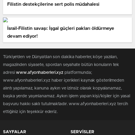
Filistin destekçilerine sert polis müdahalesi
İsrail-Filistin savaşı: İşgal güçleri pakları öldürmeye
devam ediyor!
Türkiye'den ve Dünya’dan son dakika haberler, köşe yazıları,
magazinden siyasete, spordan seyahate bütün konuların tek
adresi
www.afyonhaberleri.xyz
platformunda;
www.afyonhaberleri.xyz haber içerikleri kaynak gösterilmeden
alıntı yapılamaz, kanuna aykırı ve izinsiz olarak kopyalanamaz,
başka yerde yayınlanamaz. Aykırı işlem yapan kişi/kişiler için yasal
başvuru hakkı saklı tutulmaktadır. www.afyonhaberleri.xyz tercih
ettiğiniz için teşekkür ederiz.
SAYFALAR
SERVİSLER