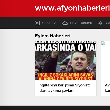
www.afyonhaberleri
Canlı TV
Hava Durumu
Ca
Eylem Haberleri
İngiltere’yi karıştıran Siyonist:
Av
İslam aykırısı şovların
kar
gerisinde o var