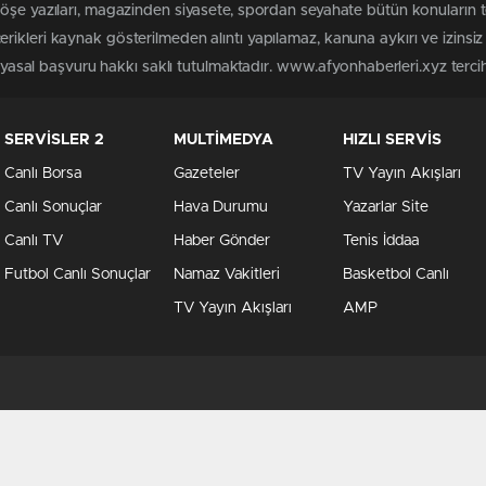
köşe yazıları, magazinden siyasete, spordan seyahate bütün konuların 
rikleri kaynak gösterilmeden alıntı yapılamaz, kanuna aykırı ve izins
n yasal başvuru hakkı saklı tutulmaktadır. www.afyonhaberleri.xyz tercih 
SERVİSLER 2
MULTİMEDYA
HIZLI SERVİS
Canlı Borsa
Gazeteler
TV Yayın Akışları
Canlı Sonuçlar
Hava Durumu
Yazarlar Site
Canlı TV
Haber Gönder
Tenis İddaa
Futbol Canlı Sonuçlar
Namaz Vakitleri
Basketbol Canlı
TV Yayın Akışları
AMP