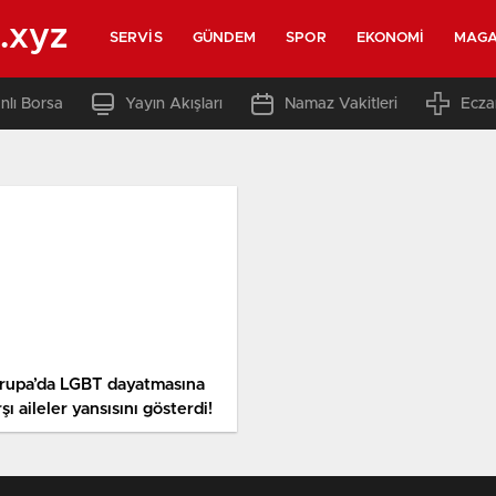
.xyz
SERVIS
GÜNDEM
SPOR
EKONOMI
MAGA
nlı Borsa
Yayın Akışları
Namaz Vakitleri
Ecza
rupa’da LGBT dayatmasına
şı aileler yansısını gösterdi!