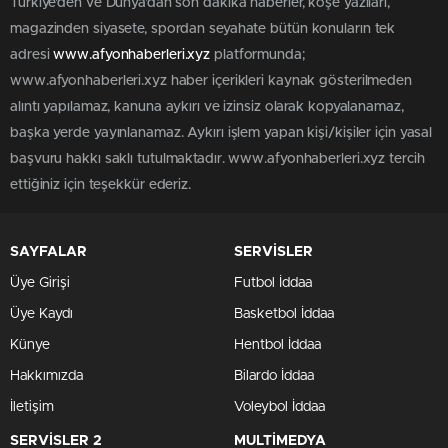
Türkiye'den ve Dünya’dan son dakika haberler, köşe yazıları,
magazinden siyasete, spordan seyahate bütün konuların tek
adresi
www.afyonhaberleri.xyz
platformunda;
www.afyonhaberleri.xyz haber içerikleri kaynak gösterilmeden
alıntı yapılamaz, kanuna aykırı ve izinsiz olarak kopyalanamaz,
başka yerde yayınlanamaz. Aykırı işlem yapan kişi/kişiler için yasal
başvuru hakkı saklı tutulmaktadır. www.afyonhaberleri.xyz tercih
ettiğiniz için teşekkür ederiz.
SAYFALAR
SERVİSLER
Üye Girişi
Futbol İddaa
Üye Kaydı
Basketbol İddaa
Künye
Hentbol İddaa
Hakkımızda
Bilardo İddaa
İletişim
Voleybol İddaa
SERVİSLER 2
MULTİMEDYA