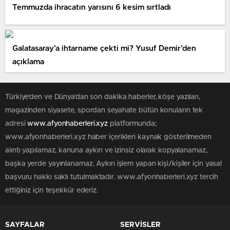
Temmuzda ihracatın yarısını 6 kesim sırtladı
Galatasaray’a ihtarname çekti mi? Yusuf Demir’den
açıklama
Türkiye'den ve Dünya’dan son dakika haberler, köşe yazıları,
magazinden siyasete, spordan seyahate bütün konuların tek
adresi
www.afyonhaberleri.xyz
platformunda;
www.afyonhaberleri.xyz haber içerikleri kaynak gösterilmeden
alıntı yapılamaz, kanuna aykırı ve izinsiz olarak kopyalanamaz,
başka yerde yayınlanamaz. Aykırı işlem yapan kişi/kişiler için yasal
başvuru hakkı saklı tutulmaktadır. www.afyonhaberleri.xyz tercih
ettiğiniz için teşekkür ederiz.
SAYFALAR
SERVİSLER